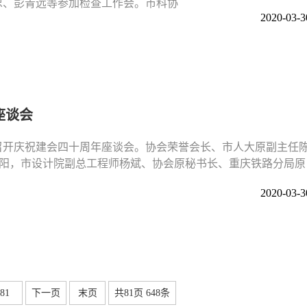
忠、彭青远等参加检查工作会。市科协
2020-03-3
座谈会
馆召开庆祝建会四十周年座谈会。协会荣誉会长、市人大原副主任
晓阳，市设计院副总工程师杨斌、协会原秘书长、重庆铁路分局原
2020-03-3
81
下一页
末页
共
81
页
648
条